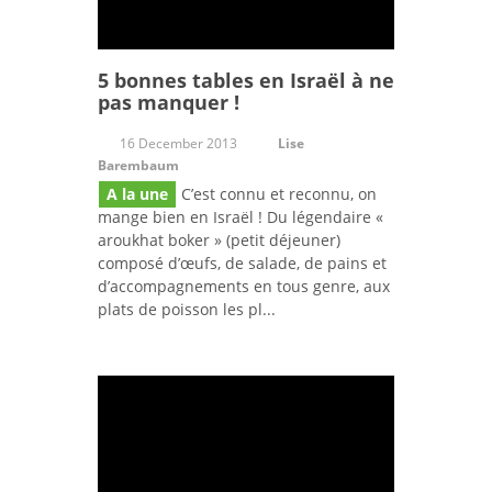
5 bonnes tables en Israël à ne
pas manquer !
16 December 2013
Lise
Barembaum
A la une
C’est connu et reconnu, on
mange bien en Israël ! Du légendaire «
aroukhat boker » (petit déjeuner)
composé d’œufs, de salade, de pains et
d’accompagnements en tous genre, aux
plats de poisson les pl...