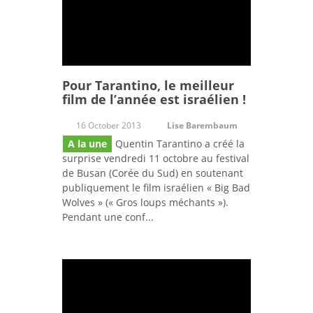
Pour Tarantino, le meilleur
film de l’année est israélien !
16 October 2013
Lise Barembaum
A la une
Quentin Tarantino a créé la
surprise vendredi 11 octobre au festival
de Busan (Corée du Sud) en soutenant
publiquement le film israélien « Big Bad
Wolves » (« Gros loups méchants »).
Pendant une conf...