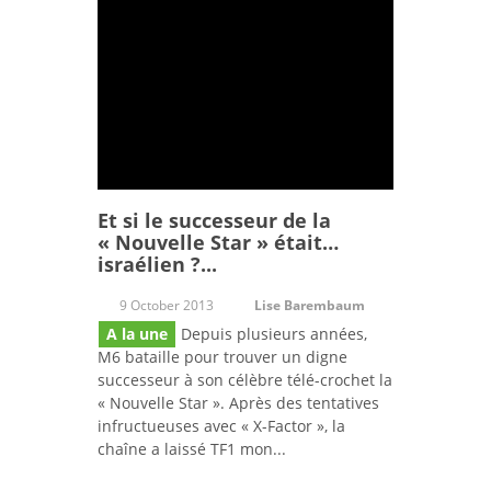
Et si le successeur de la
« Nouvelle Star » était…
israélien ?...
9 October 2013
Lise Barembaum
A la une
Depuis plusieurs années,
M6 bataille pour trouver un digne
successeur à son célèbre télé-crochet la
« Nouvelle Star ». Après des tentatives
infructueuses avec « X-Factor », la
chaîne a laissé TF1 mon...