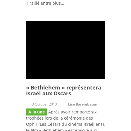
Tiraillé entre plus...
« Bethlehem » représentera
Israël aux Oscars
3 October 2013
Lise Barembaum
A la une
Après avoir remporté six
trophées lors de la cérémonie des
Ophir (Les Césars du cinéma israéliens),
le film « Bethlehem » est envoyé aux