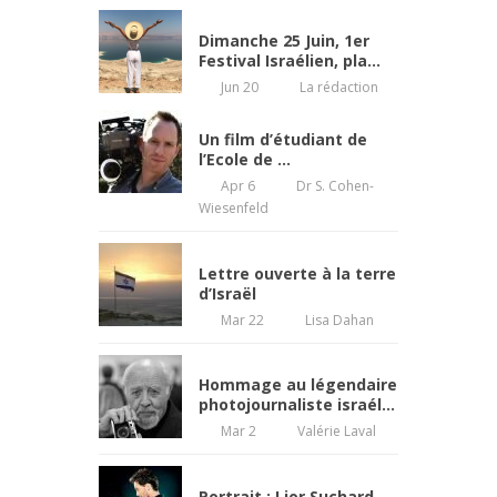
Dimanche 25 Juin, 1er
Festival Israélien, pla...
Jun 20
La rédaction
Un film d’étudiant de
l’Ecole de ...
Apr 6
Dr S. Cohen-
Wiesenfeld
Lettre ouverte à la terre
d’Israël
Mar 22
Lisa Dahan
Hommage au légendaire
photojournaliste israél...
Mar 2
Valérie Laval
Portrait : Lior Suchard,