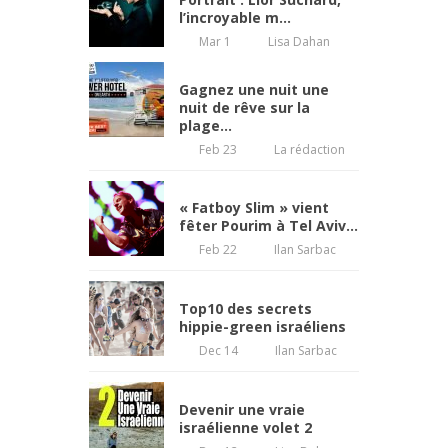
l’incroyable m...
Mar 1
Lisa Dahan
Gagnez une nuit une
nuit de rêve sur la
plage...
Feb 23
La rédaction
« Fatboy Slim » vient
fêter Pourim à Tel Aviv...
Feb 22
Ilan Sarbac
Top10 des secrets
hippie-green israéliens
Dec 14
Ilan Sarbac
Devenir une vraie
israélienne volet 2