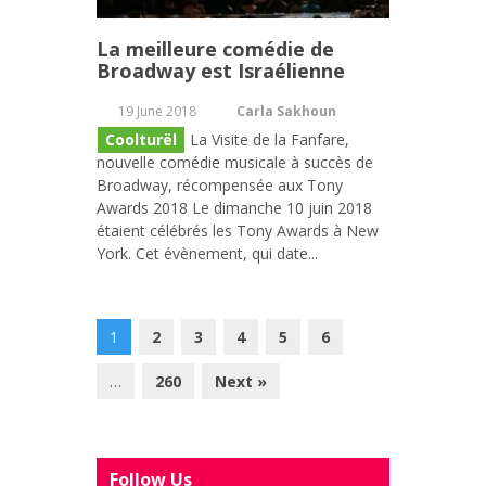
La meilleure comédie de
Broadway est Israélienne
19 June 2018
Carla Sakhoun
Coolturël
La Visite de la Fanfare,
nouvelle comédie musicale à succès de
Broadway, récompensée aux Tony
Awards 2018 Le dimanche 10 juin 2018
étaient célébrés les Tony Awards à New
York. Cet évènement, qui date...
1
2
3
4
5
6
…
260
Next »
Follow Us