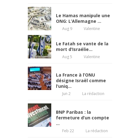
Le Hamas manipule une
ONG: L’Allemagne ...
Aug 9
Valentine
Le Fatah se vante de la
mort d’Israélie...
Aug 5
Valentine
La France à l’ONU
désigne Israël comme
l’uniq...
Jun 2
La rédaction
BNP Paribas : la
fermeture d’un compte
...
Feb 22
La rédaction