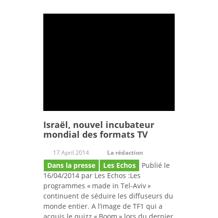
Israël, nouvel incubateur
mondial des formats TV
17 April 2014
La rédaction
Dans la presse
Les Echos
Publié le
16/04/2014 par Les Echos :Les
programmes « made in Tel-Aviv »
continuent de séduire les diffuseurs du
monde entier. A l’image de TF1 qui a
acquis le quizz « Boom » lors du dernier