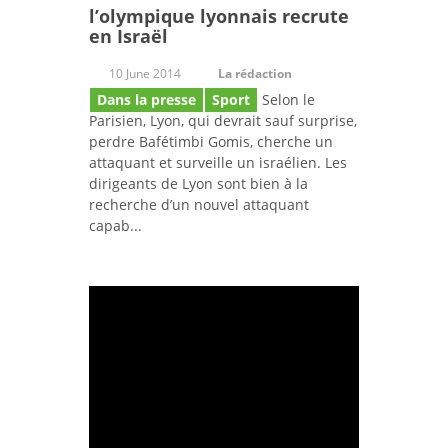
l’olympique lyonnais recrute
en Israël
10 June 2014
La rédaction
Dans la presse
Sport
Selon le
Parisien, Lyon, qui devrait sauf surprise,
perdre Bafétimbi Gomis, cherche un
attaquant et surveille un israélien. Les
dirigeants de Lyon sont bien à la
recherche d’un nouvel attaquant
capab...