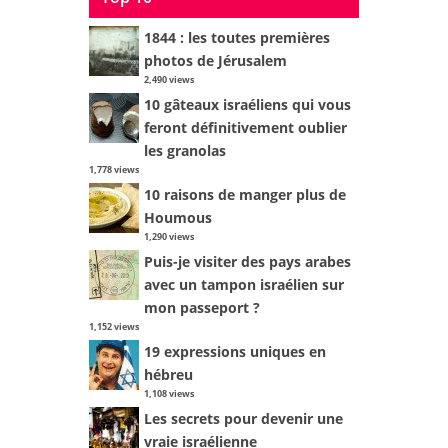
1844 : les toutes premières
photos de Jérusalem
2,490 views
10 gâteaux israéliens qui vous
feront définitivement oublier
les granolas
1,778 views
10 raisons de manger plus de
Houmous
1,290 views
Puis-je visiter des pays arabes
avec un tampon israélien sur
mon passeport ?
1,152 views
19 expressions uniques en
hébreu
1,108 views
Les secrets pour devenir une
vraie israélienne