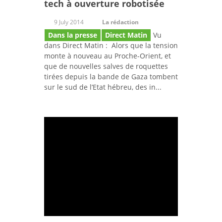
tech à ouverture robotisée
9 July 2014
La rédaction
Dans la presse
Direct Matin
Vu
dans Direct Matin : Alors que la tension
monte à nouveau au Proche-Orient, et
que de nouvelles salves de roquettes
tirées depuis la bande de Gaza tombent
sur le sud de l’Etat hébreu, des in...