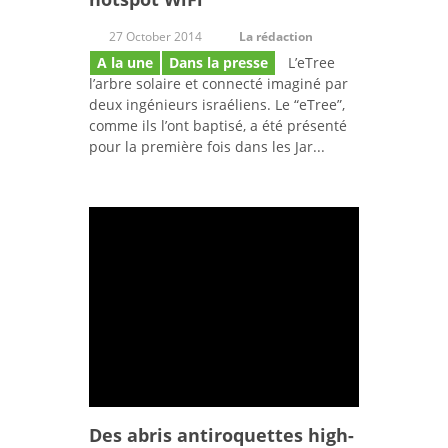
27 October 2014
La rédaction
A la une
Dans la presse
L’eTree
l’arbre solaire et connecté imaginé par
deux ingénieurs israéliens. Le “eTree”,
comme ils l’ont baptisé, a été présenté
pour la première fois dans les Jar...
Des abris antiroquettes high-