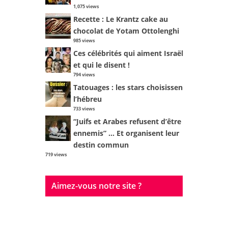
1,075 views
Recette : Le Krantz cake au
chocolat de Yotam Ottolenghi
985 views
Ces célébrités qui aiment Israël
et qui le disent !
794 views
Tatouages : les stars choisissent
l’hébreu
733 views
“Juifs et Arabes refusent d’être
ennemis” … Et organisent leur
destin commun
719 views
Aimez-vous notre site ?