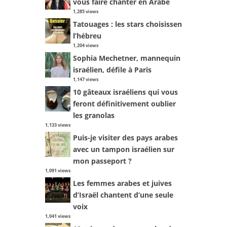
vous faire chanter en Arabe
1,285 views
Tatouages : les stars choisissent
l’hébreu
1,204 views
Sophia Mechetner, mannequin
israélien, défile à Paris
1,147 views
10 gâteaux israéliens qui vous
feront définitivement oublier
les granolas
1,133 views
Puis-je visiter des pays arabes
avec un tampon israélien sur
mon passeport ?
1,091 views
Les femmes arabes et juives
d’Israël chantent d’une seule
voix
1,041 views