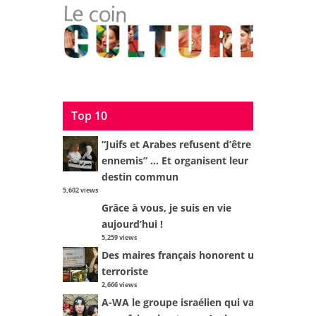
Top 10
“Juifs et Arabes refusent d’être
ennemis” … Et organisent leur
destin commun
5,602 views
Grâce à vous, je suis en vie
aujourd’hui !
5,259 views
Des maires français honorent un
terroriste
2,666 views
A-WA le groupe israélien qui va