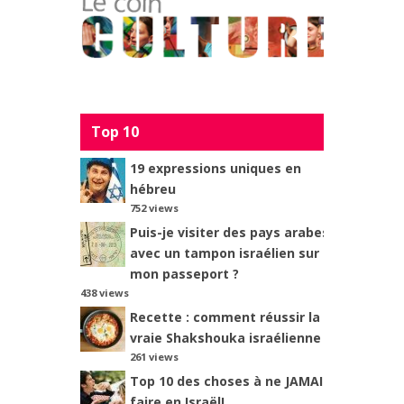
Top 10
19 expressions uniques en
hébreu
752 views
Puis-je visiter des pays arabes
avec un tampon israélien sur
mon passeport ?
438 views
Recette : comment réussir la
vraie Shakshouka israélienne ?
261 views
Top 10 des choses à ne JAMAIS
faire en Israël!