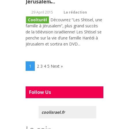
Jérusalem̶...
29 April 2015
La rédaction
Coolturël
Découvrez “Les Shtisel, une
famille à Jérusalem”, plus grand succès
de la télévision israélienne! Les Shtisel se
penche sur la vie d’une famille Harédi à
Jérusalem et sortira en DVD...
1
2 3 4 5 Next »
Follow Us
coolisrael.fr