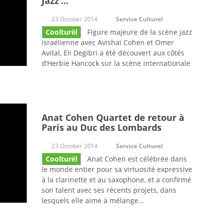
Jazz’...
23 October 2014
Service Culturel
Coolturël
Figure majeure de la scène jazz
israélienne avec Avishaï Cohen et Omer
Avital, Eli Degibri a été découvert aux côtés
d’Herbie Hancock sur la scène internationale
Anat Cohen Quartet de retour à
Paris au Duc des Lombards
23 October 2014
Service Culturel
Coolturël
Anat Cohen est célébrée dans
le monde entier pour sa virtuosité expressive
à la clarinette et au saxophone, et a confirmé
son talent avec ses récents projets, dans
lesquels elle aime à mélange...