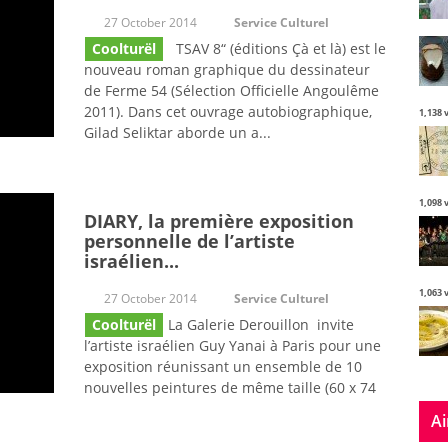
27 October 2014
Service Culturel
Coolturël
TSAV 8“ (éditions Çà et là) est le
nouveau roman graphique du dessinateur
de Ferme 54 (Sélection Officielle Angoulême
2011). Dans cet ouvrage autobiographique,
1,138 
Gilad Seliktar aborde un a...
1,098 
DIARY, la première exposition
personnelle de l’artiste
israélien...
1,063 
27 October 2014
Service Culturel
Coolturël
La Galerie Derouillon invite
l’artiste israélien Guy Yanai à Paris pour une
exposition réunissant un ensemble de 10
nouvelles peintures de même taille (60 x 74
Ai