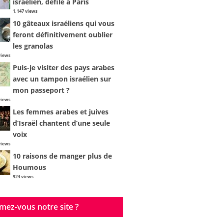
israélien, défile à Paris
1,147 views
10 gâteaux israéliens qui vous
feront définitivement oublier
les granolas
views
Puis-je visiter des pays arabes
avec un tampon israélien sur
mon passeport ?
views
Les femmes arabes et juives
d’Israël chantent d’une seule
voix
views
10 raisons de manger plus de
Houmous
924 views
mez-vous notre site ?