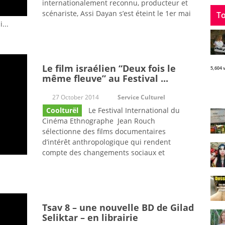
internationalement reconnu, producteur et
scénariste, Assi Dayan s’est éteint le 1er mai
To
...
Le film israélien “Deux fois le
5,604 
même fleuve” au Festival ...
27 October 2014
Service Culturel
Coolturël
Le Festival International du
Cinéma Ethnographe Jean Rouch
sélectionne des films documentaires
d’intérêt anthropologique qui rendent
compte des changements sociaux et
Tsav 8 – une nouvelle BD de Gilad
Seliktar – en librairie