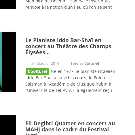
Mémoire de l’Avenir Home– le foyer nous
renvoie à la notion d’un lieu où l’on se sent
Le Pianiste Iddo Bar-Shaï en
concert au Théâtre des Champs
Élysées...
27 October 2014
Service Culturel
Coolturël
Né en 1977, le pianiste israélien
Iddo Bar-Shai a suivi les cours de Pnina
Salzman à l’Académie de Musique Rubin à
l’Université de Tel-Aviv. Il a également reçu
Eli Degibri Quartet en concert au
MAHJ dans le cadre du Festival