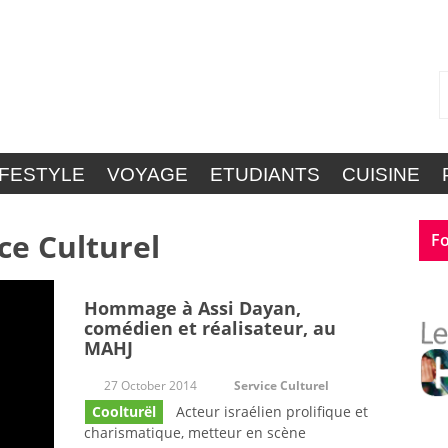
IFESTYLE
VOYAGE
ETUDIANTS
CUISINE
ce Culturel
Fo
Hommage à Assi Dayan,
comédien et réalisateur, au
MAHJ
27 October 2014
Service Culturel
Coolturël
Acteur israélien prolifique et
charismatique, metteur en scène