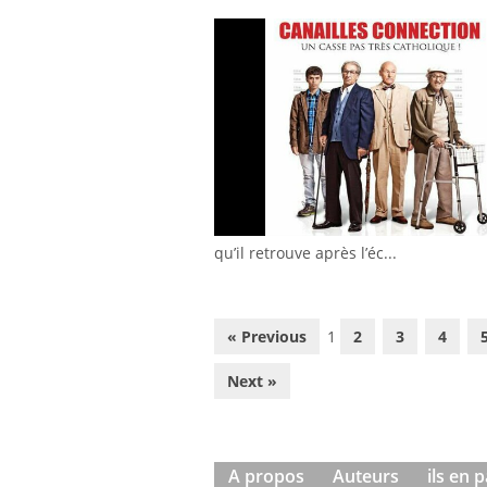
qu’il retrouve après l’éc...
« Previous
1
2
3
4
Next »
A propos
Auteurs
ils en 