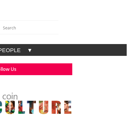
PEOPLE
▼
llow Us