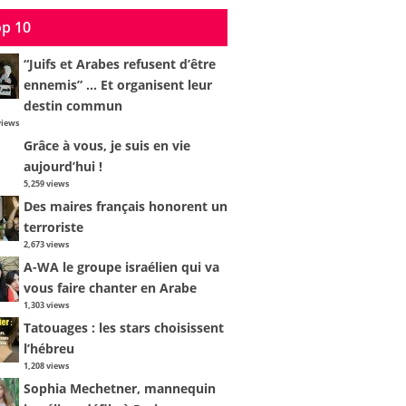
p 10
“Juifs et Arabes refusent d’être
ennemis” … Et organisent leur
destin commun
views
Grâce à vous, je suis en vie
aujourd’hui !
5,259 views
Des maires français honorent un
terroriste
2,673 views
A-WA le groupe israélien qui va
vous faire chanter en Arabe
1,303 views
Tatouages : les stars choisissent
l’hébreu
1,208 views
Sophia Mechetner, mannequin