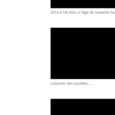
2014 à Tel Aviv, à l’âge de soixante-hui
culturels des sociétés, ...