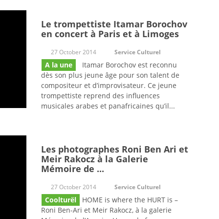
Le trompettiste Itamar Borochov
en concert à Paris et à Limoges
27 October 2014
Service Culturel
A la une
Itamar Borochov est reconnu
dès son plus jeune âge pour son talent de
compositeur et d’improvisateur. Ce jeune
trompettiste reprend des influences
musicales arabes et panafricaines qu’il...
Les photographes Roni Ben Ari et
Meir Rakocz à la Galerie
Mémoire de ...
27 October 2014
Service Culturel
Coolturël
HOME is where the HURT is –
Roni Ben-Ari et Meir Rakocz, à la galerie