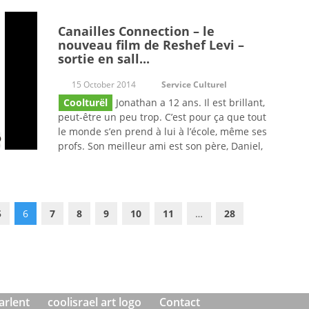
Canailles Connection – le
nouveau film de Reshef Levi –
sortie en sall...
15 October 2014
Service Culturel
Coolturël
Jonathan a 12 ans. Il est brillant,
peut-être un peu trop. C’est pour ça que tout
le monde s’en prend à lui à l’école, même ses
profs. Son meilleur ami est son père, Daniel,
5
6
7
8
9
10
11
…
28
parlent
coolisrael art logo
Contact