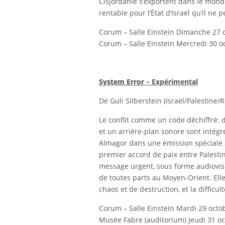
Cisjordanie s’exportent dans le monde 
rentable pour l’État d’Israël qu’il ne 
Corum – Salle Einstein Dimanche 27 
Corum – Salle Einstein Mercredi 30 o
System Error
– Expérimental
De Guli Silberstein (Israël/Palestine
Le conflit comme un code déchiffré: 
et un arrière-plan sonore sont intégr
Almagor dans une émission spéciale à
premier accord de paix entre Palestini
message urgent, sous forme audiovisue
de toutes parts au Moyen-Orient. Elle
chaos et de destruction, et la diffi
Corum – Salle Einstein Mardi 29 octo
Musée Fabre (auditorium) Jeudi 31 o