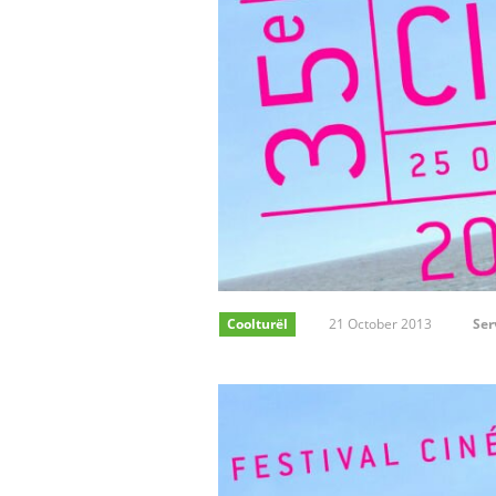
Coolturël
21 October 2013
Ser