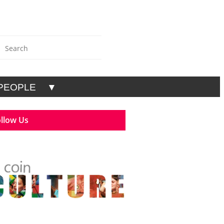
PEOPLE
▼
llow Us