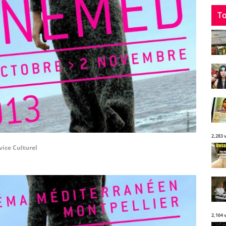
To
2,283 
vice Culturel
2,164 