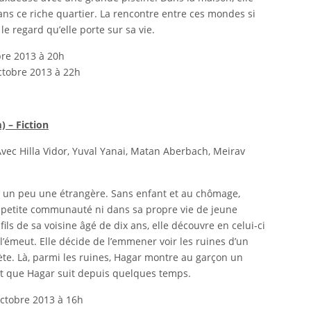
ns ce riche quartier. La rencontre entre ces mondes si
e regard qu’elle porte sur sa vie.
bre 2013 à 20h
ctobre 2013 à 22h
 – Fiction
vec Hilla Vidor, Yuval Yanai, Matan Aberbach, Meirav
est un peu une étrangère. Sans enfant et au chômage,
a petite communauté ni dans sa propre vie de jeune
fils de sa voisine âgé de dix ans, elle découvre en celui-ci
l’émeut. Elle décide de l’emmener voir les ruines d’un
ète. Là, parmi les ruines, Hagar montre au garçon un
dat que Hagar suit depuis quelques temps.
ctobre 2013 à 16h