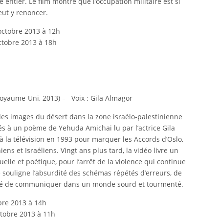
entier. Le film montre que l’occupation militaire est si
peut y renoncer.
octobre 2013 à 12h
ctobre 2013 à 18h
/Royaume-Uni, 2013) – Voix : Gila Almagor
des images du désert dans la zone israélo-palestinienne
és à un poème de Yehuda Amichai lu par l’actrice Gila
 la télévision en 1993 pour marquer les Accords d’Oslo,
ens et Israéliens. Vingt ans plus tard, la vidéo livre un
lle et poétique, pour l’arrêt de la violence qui continue
 souligne l’absurdité des schémas répétés d’erreurs, de
culté de communiquer dans un monde sourd et tourmenté.
bre 2013 à 14h
ctobre 2013 à 11h