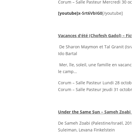
Corum – Salle Pasteur Mercredi 30 o
[youtube]
x-Srt6VbIG0
[/youtube]
Vacances d’été (Chofesh Gadol) – Fic
De Sharon Maymon et Tal Granit (Israë
Ido Bartal
Mer, île, soleil, une famille en vacan
le camp…
Corum – Salle Pasteur Lundi 28 octob
Corum – Salle Pasteur Jeudi 31 octob
Under the Same Sun
– Sameh Zoabi –
De Sameh Zoabi (Palestine/Israël, 201
Suleiman, Levana Finkelstein