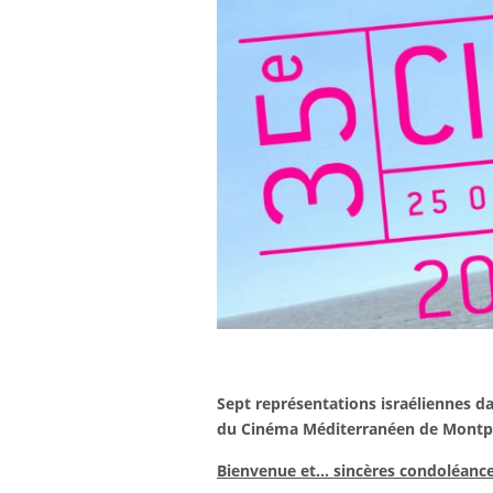
Sept représentations israéliennes da
du Cinéma Méditerranéen de Montpe
Bienvenue et… sincères condoléanc