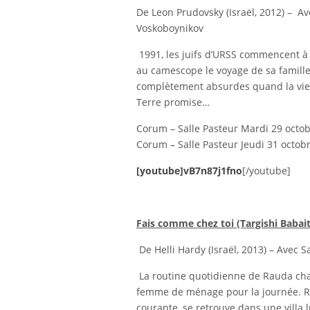
De Leon Prudovsky (Israël, 2012) – Ave
Voskoboynikov
1991, les juifs d’URSS commencent à 
au camescope le voyage de sa famille
complètement absurdes quand la vieill
Terre promise…
Corum – Salle Pasteur Mardi 29 octo
Corum – Salle Pasteur Jeudi 31 octob
[youtube]
vB7n87j1fno
[/youtube]
Fais comme chez toi (Targishi Babait)
De Helli Hardy (Israël, 2013) – Avec 
La routine quotidienne de Rauda c
femme de ménage pour la journée. Ra
courante, se retrouve dans une villa 