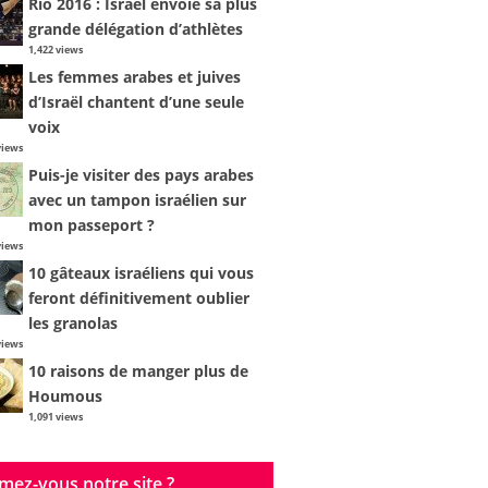
Rio 2016 : Israël envoie sa plus
grande délégation d’athlètes
1,422 views
Les femmes arabes et juives
d’Israël chantent d’une seule
voix
views
Puis-je visiter des pays arabes
avec un tampon israélien sur
mon passeport ?
views
10 gâteaux israéliens qui vous
feront définitivement oublier
les granolas
views
10 raisons de manger plus de
Houmous
1,091 views
mez-vous notre site ?