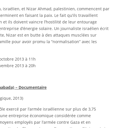
 israélien, et Nizar Ahmad, palestinien, commencent par
erminent en faisant la paix. Le fait qu’ils travaillent
et ils doivent vaincre l’hostilité de leur entourage
treprise d’énergie solaire. Un journaliste israélien écrit
suite, Nizar est en butte à des attaques musclées sur
amille pour avoir promu la “normalisation” avec les
octobre 2013 à 11h
ovembre 2013 à 20h
aabada) – Documentaire
gique, 2013)
ôle exercé par l’armée israélienne sur plus de 3,75
en une entreprise économique considérée comme
es moyens employés par l’armée contre Gaza et en