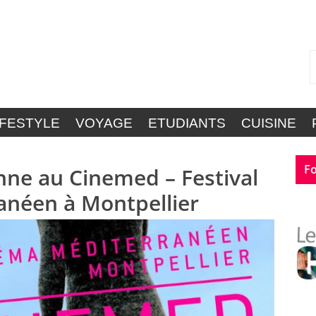
IFESTYLE
VOYAGE
ETUDIANTS
CUISINE
Fo
nne au Cinemed – Festival
néen à Montpellier