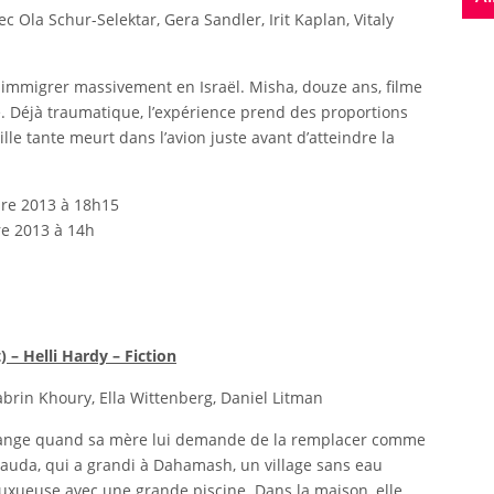
c Ola Schur-Selektar, Gera Sandler, Irit Kaplan, Vitaly
immigrer massivement en Israël. Misha, douze ans, filme
. Déjà traumatique, l’expérience prend des proportions
e tante meurt dans l’avion juste avant d’atteindre la
bre 2013 à 18h15
re 2013 à 14h
 – Helli Hardy – Fiction
Sabrin Khoury, Ella Wittenberg, Daniel Litman
hange quand sa mère lui demande de la remplacer comme
uda, qui a grandi à Dahamash, un village sans eau
luxueuse avec une grande piscine. Dans la maison, elle