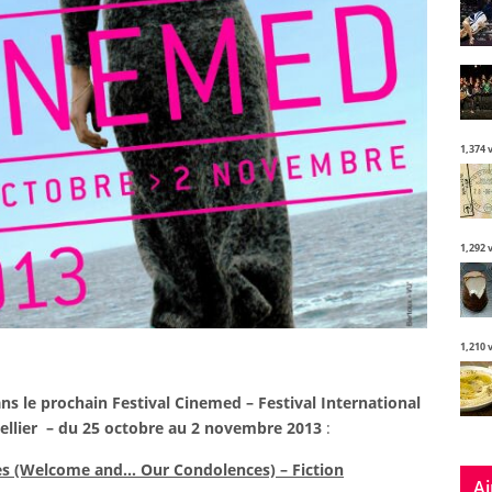
1,374 
1,292 
1,210 
ns le prochain Festival Cinemed – Festival International
llier – du 25 octobre au 2 novembre 2013
:
es (Welcome and… Our Condolences) – Fiction
Ai