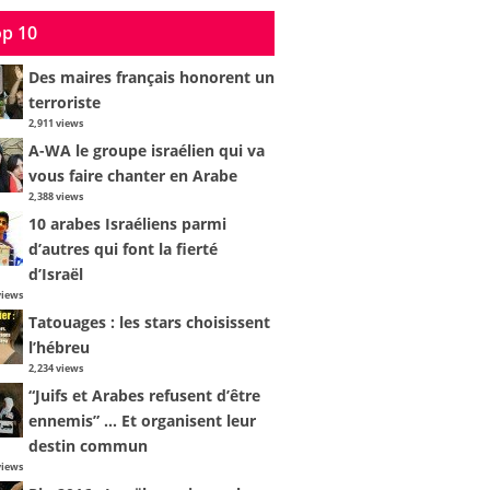
p 10
Des maires français honorent un
terroriste
2,911 views
A-WA le groupe israélien qui va
vous faire chanter en Arabe
2,388 views
10 arabes Israéliens parmi
d’autres qui font la fierté
d’Israël
views
Tatouages : les stars choisissent
l’hébreu
2,234 views
“Juifs et Arabes refusent d’être
ennemis” … Et organisent leur
destin commun
views