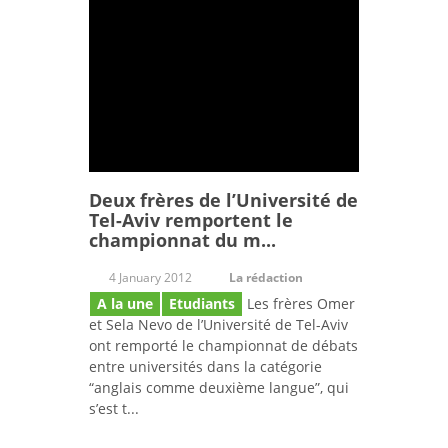
Deux frères de l’Université de
Tel-Aviv remportent le
championnat du m...
4 January 2012
La rédaction
A la une
Etudiants
Les frères Omer
et Sela Nevo de l’Université de Tel-Aviv
ont remporté le championnat de débats
entre universités dans la catégorie
“anglais comme deuxième langue”, qui
s’est t...