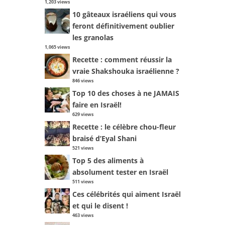
1,203 views
10 gâteaux israéliens qui vous
feront définitivement oublier
les granolas
1,065 views
Recette : comment réussir la
vraie Shakshouka israélienne ?
846 views
Top 10 des choses à ne JAMAIS
faire en Israël!
629 views
Recette : le célèbre chou-fleur
braisé d’Eyal Shani
521 views
Top 5 des aliments à
absolument tester en Israël
511 views
Ces célébrités qui aiment Israël
et qui le disent !
463 views