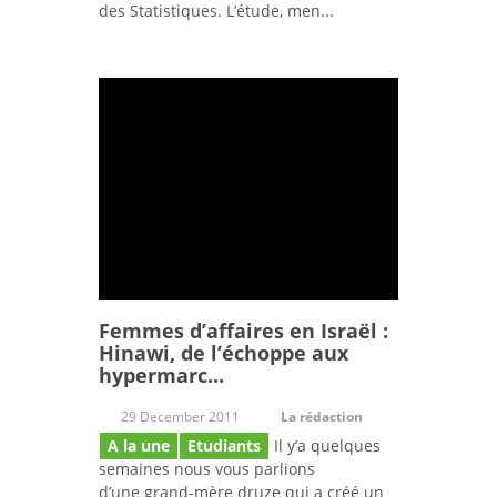
des Statistiques. L’étude, men...
Femmes d’affaires en Israël :
Hinawi, de l’échoppe aux
hypermarc...
29 December 2011
La rédaction
A la une
Etudiants
Il y’a quelques
semaines nous vous parlions
d’une grand-mère druze qui a créé un