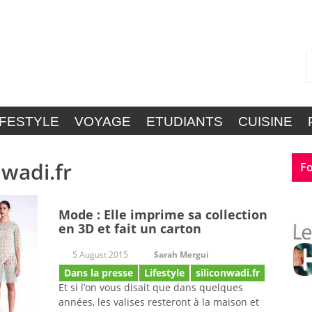
IFESTYLE
VOYAGE
ETUDIANTS
CUISINE
nwadi.fr
Fo
Mode : Elle imprime sa collection
en 3D et fait un carton
5 August 2015
Sarah Mergui
Dans la presse
Lifestyle
siliconwadi.fr
Et si l’on vous disait que dans quelques
années, les valises resteront à la maison et