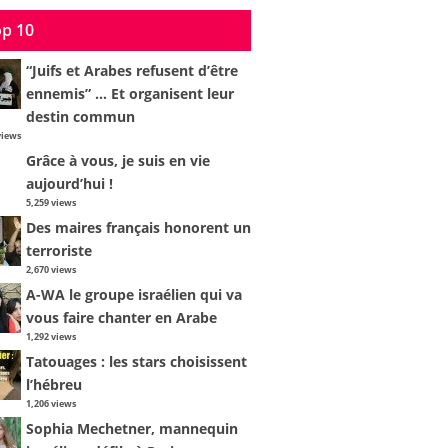
p 10
“Juifs et Arabes refusent d’être
ennemis” … Et organisent leur
destin commun
views
Grâce à vous, je suis en vie
aujourd’hui !
5,259 views
Des maires français honorent un
terroriste
2,670 views
A-WA le groupe israélien qui va
vous faire chanter en Arabe
1,292 views
Tatouages : les stars choisissent
l’hébreu
1,206 views
Sophia Mechetner, mannequin