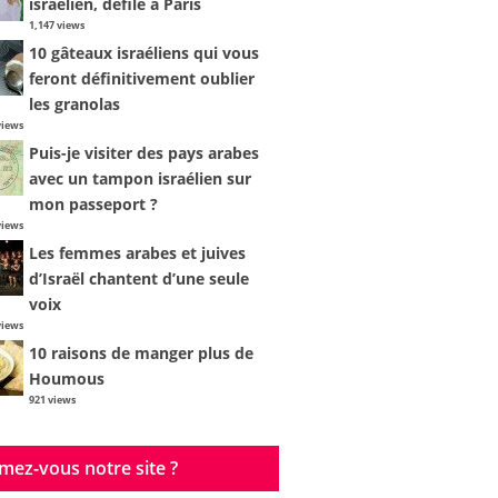
israélien, défile à Paris
1,147 views
10 gâteaux israéliens qui vous
feront définitivement oublier
les granolas
views
Puis-je visiter des pays arabes
avec un tampon israélien sur
mon passeport ?
views
Les femmes arabes et juives
d’Israël chantent d’une seule
voix
views
10 raisons de manger plus de
Houmous
921 views
mez-vous notre site ?