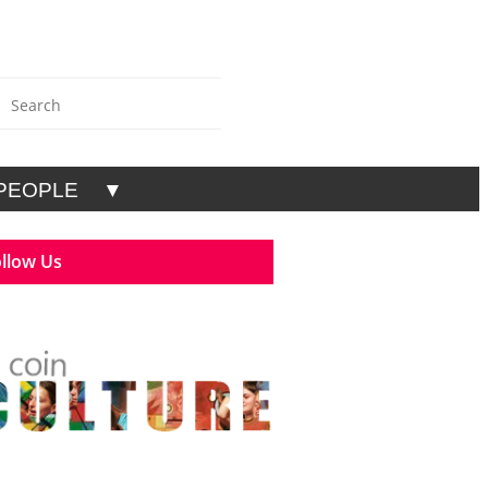
PEOPLE
▼
llow Us