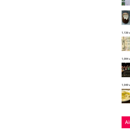
1,136 
1,094 
1,049 
Ai