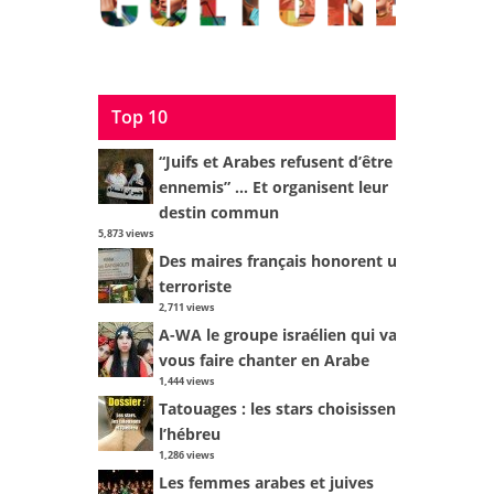
Top 10
“Juifs et Arabes refusent d’être
ennemis” … Et organisent leur
destin commun
5,873 views
Des maires français honorent un
terroriste
2,711 views
A-WA le groupe israélien qui va
vous faire chanter en Arabe
1,444 views
Tatouages : les stars choisissent
l’hébreu
1,286 views
Les femmes arabes et juives