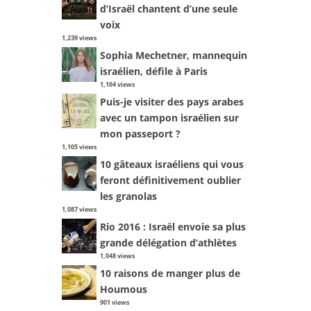
d’Israël chantent d’une seule
voix
1,239 views
Sophia Mechetner, mannequin
israélien, défile à Paris
1,164 views
Puis-je visiter des pays arabes
avec un tampon israélien sur
mon passeport ?
1,105 views
10 gâteaux israéliens qui vous
feront définitivement oublier
les granolas
1,087 views
Rio 2016 : Israël envoie sa plus
grande délégation d’athlètes
1,048 views
10 raisons de manger plus de
Houmous
901 views