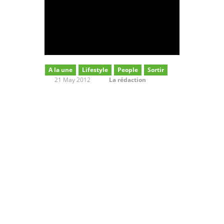
A la une
Lifestyle
People
Sortir
21 May 2012
La rédaction