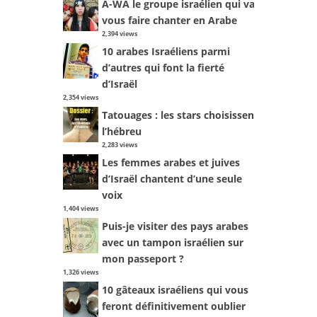
A-WA le groupe israélien qui va
vous faire chanter en Arabe
2,394 views
10 arabes Israéliens parmi
d’autres qui font la fierté
d’Israël
2,354 views
Tatouages : les stars choisissent
l’hébreu
2,283 views
Les femmes arabes et juives
d’Israël chantent d’une seule
voix
1,404 views
Puis-je visiter des pays arabes
avec un tampon israélien sur
mon passeport ?
1,326 views
10 gâteaux israéliens qui vous
feront définitivement oublier