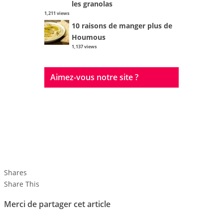
les granolas
1,211 views
10 raisons de manger plus de
Houmous
1,137 views
Aimez-vous notre site ?
A propos
Auteurs
ils en parlent
coolisrael art logo
Contact
Shares
Share This
Merci de partager cet article