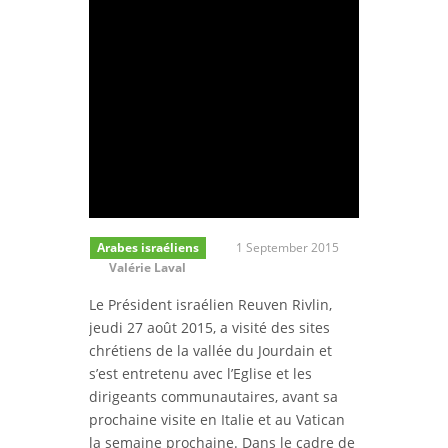
Arabes israéliens
1 September 2015
Valérie Laval
Le Président israélien Reuven Rivlin,
jeudi 27 août 2015, a visité des sites
chrétiens de la vallée du Jourdain et
s’est entretenu avec l’Eglise et les
dirigeants communautaires, avant sa
prochaine visite en Italie et au Vatican
la semaine prochaine. Dans le cadre de