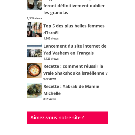
feront définitivement oublier
les granolas
1,359 views
Top 5 des plus belles femmes
d’Israël
1,302 views
Lancement du site internet de
Yad Vashem en Français
1,126 views
Recette : comment réussir la
vraie Shakshouka israélienne ?
939 views
Recette : Yabrak de Mamie
Michelle
832 views
Aimez-vous notre site ?