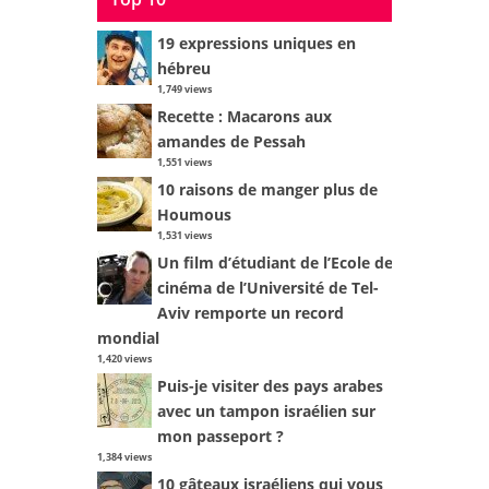
19 expressions uniques en
hébreu
1,749 views
Recette : Macarons aux
amandes de Pessah
1,551 views
10 raisons de manger plus de
Houmous
1,531 views
Un film d’étudiant de l’Ecole de
cinéma de l’Université de Tel-
Aviv remporte un record
mondial
1,420 views
Puis-je visiter des pays arabes
avec un tampon israélien sur
mon passeport ?
1,384 views
10 gâteaux israéliens qui vous