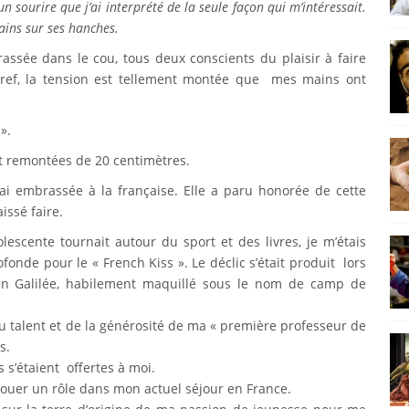
un sourire que j’ai interprété de la seule façon qui m’intéressait.
ains sur ses hanches.
rassée dans le cou, tous deux conscients du plaisir à faire
ref, la tension est tellement montée que mes mains ont
».
t remontées de 20 centimètres.
’ai embrassée à la française. Elle a paru honorée de cette
issé faire.
escente tournait autour du sport et des livres, je m’étais
nde pour le « French Kiss ». Le déclic s’était produit lors
en Galilée, habilement maquillé sous le nom de camp de
u talent et de la générosité de ma « première professeur de
s.
s s’étaient offertes à moi.
jouer un rôle dans mon actuel séjour en France.