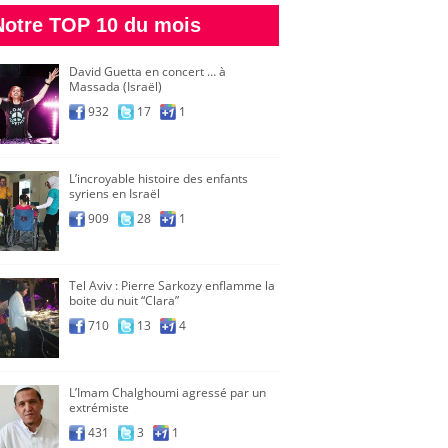
Notre TOP 10 du mois
David Guetta en concert … à
Massada (Israël)
932
17
1
L’incroyable histoire des enfants
syriens en Israël
909
28
1
Tel Aviv : Pierre Sarkozy enflamme la
boite du nuit “Clara”
710
13
4
L’Imam Chalghoumi agressé par un
extrémiste
431
3
1