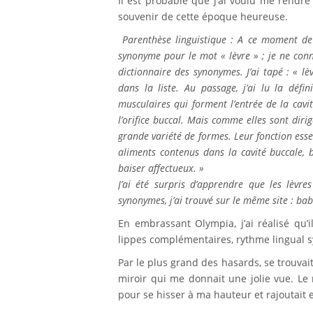
Il est probable que j’ai voulu me rendr
souvenir de cette époque heureuse.
Parenthèse linguistique : A ce moment de l’
synonyme pour le mot « lèvre » ; je ne conn
dictionnaire des synonymes. J’ai tapé : « l
dans la liste. Au passage, j’ai lu la déf
musculaires
qui
forment
l’
entrée
de la
cavi
l’
orifice
buccal
. Mais comme elles
sont
diri
grande
variété
de
formes
. Leur
fonction
esse
aliments
contenus
dans la
cavité
buccale
,
baiser
affectueux. »
J’ai été surpris d’apprendre que les lèvre
synonymes, j’ai trouvé sur le même site : ba
En embrassant Olympia, j’ai réalisé qu’
lippes complémentaires, rythme lingual s
Par le plus grand des hasards, se trouvai
miroir qui me donnait une jolie vue. Le 
pour se hisser à ma hauteur et rajoutait 