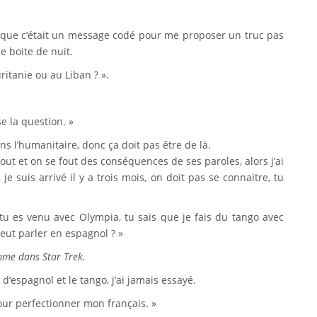
sé que c’était un message codé pour me proposer un truc pas
ne boite de nuit.
ritanie ou au Liban ? ».
se la question. »
ns l’humanitaire, donc ça doit pas être de là.
out et on se fout des conséquences de ses paroles, alors j’ai
je suis arrivé il y a trois mois, on doit pas se connaitre, tu
ue tu es venu avec Olympia, tu sais que je fais du tango avec
eut parler en espagnol ? »
omme dans Star Trek.
’espagnol et le tango, j’ai jamais essayé.
 pour perfectionner mon français. »