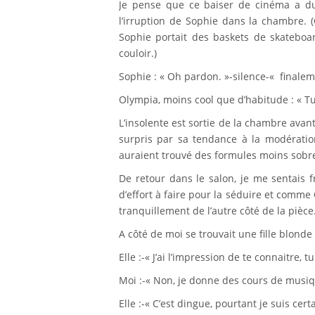
Je pense que ce baiser de cinéma a d
l’irruption de Sophie dans la chambre. 
Sophie portait des baskets de skateboa
couloir.)
Sophie : « Oh pardon. »-silence-« finalem
Olympia, moins cool que d’habitude : « Tu p
L’insolente est sortie de la chambre ava
surpris par sa tendance à la modération 
auraient trouvé des formules moins sobre
De retour dans le salon, je me sentais 
d’effort à faire pour la séduire et comme
tranquillement de l’autre côté de la pièce
A côté de moi se trouvait une fille blonde
Elle :-« J’ai l’impression de te connaitre, t
Moi :-« Non, je donne des cours de musi
Elle :-« C’est dingue, pourtant je suis cer