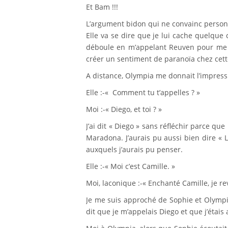
Et Bam !!!
L’argument bidon qui ne convainc person
Elle va se dire que je lui cache quelque
déboule en m’appelant Reuven pour me 
créer un sentiment de paranoïa chez cette 
A distance, Olympia me donnait l’impressi
Elle :-« Comment tu t’appelles ? »
Moi :-« Diego, et toi ? »
J’ai dit « Diego » sans réfléchir parce que
Maradona. J’aurais pu aussi bien dire « Li
auxquels j’aurais pu penser.
Elle :-« Moi c’est Camille. »
Moi, laconique :-« Enchanté Camille, je re
Je me suis approché de Sophie et Olympi
dit que je m’appelais Diego et que j’étais 