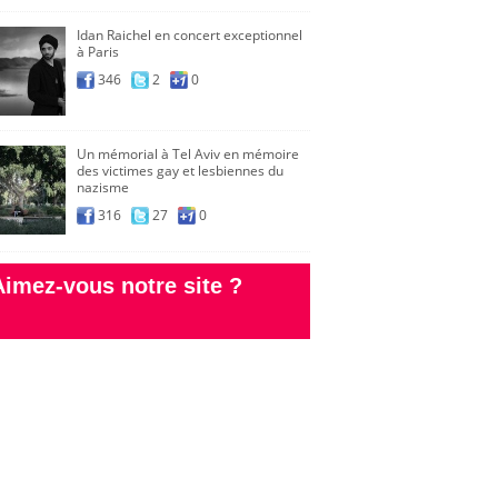
Idan Raichel en concert exceptionnel
à Paris
346
2
0
Un mémorial à Tel Aviv en mémoire
des victimes gay et lesbiennes du
nazisme
316
27
0
Aimez-vous notre site ?