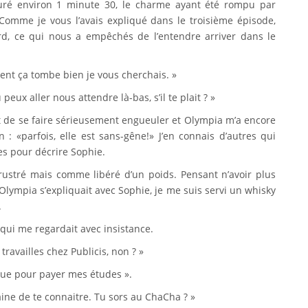
uré environ 1 minute 30, le charme ayant été rompu par
(Comme je vous l’avais expliqué dans le troisième épisode,
rd, ce qui nous a empêchés de l’entendre arriver dans le
ent ça tombe bien je vous cherchais. »
eux aller nous attendre là-bas, s’il te plait ? »
nt de se faire sérieusement engueuler et Olympia m’a encore
: «parfois, elle est sans-gêne!» J’en connais d’autres qui
s pour décrire Sophie.
frustré mais comme libéré d’un poids. Pensant n’avoir plus
 Olympia s’expliquait avec Sophie, je me suis servi un whisky
.
 qui me regardait avec insistance.
u travailles chez Publicis, non ? »
que pour payer mes études ».
taine de te connaitre. Tu sors au ChaCha ? »