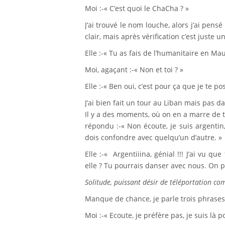
Moi :-« C’est quoi le ChaCha ? »
J’ai trouvé le nom louche, alors j’ai pen
clair, mais après vérification c’est juste u
Elle :-« Tu as fais de l’humanitaire en Mau
Moi, agaçant :-« Non et toi ? »
Elle :-« Ben oui, c’est pour ça que je te po
J’ai bien fait un tour au Liban mais pas da
Il y a des moments, où on en a marre de t
répondu :-« Non écoute, je suis argentin, 
dois confondre avec quelqu’un d’autre. »
Elle :-« Argentiiina, génial !!! J’ai vu q
elle ? Tu pourrais danser avec nous. On p
Solitude, puissant désir de téléportation c
Manque de chance, je parle trois phrases d
Moi :-« Ecoute, je préfère pas, je suis là