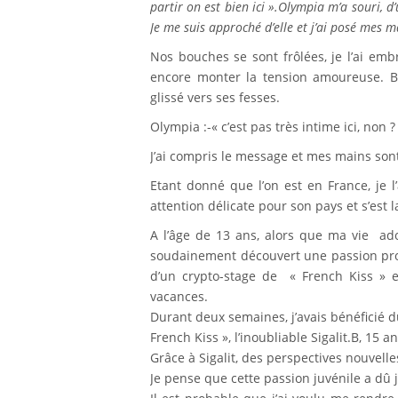
partir on est bien ici ».Olympia m’a souri, d’
Je me suis approché d’elle et j’ai posé mes m
Nos bouches se sont frôlées, je l’ai emb
encore monter la tension amoureuse. B
glissé vers ses fesses.
Olympia :-« c’est pas très intime ici, non ? 
J’ai compris le message et mes mains son
Etant donné que l’on est en France, je l
attention délicate pour son pays et s’est la
A l’âge de 13 ans, alors que ma vie adol
soudainement découvert une passion profo
d’un crypto-stage de « French Kiss » 
vacances.
Durant deux semaines, j’avais bénéficié d
French Kiss », l’inoubliable Sigalit.B, 15 an
Grâce à Sigalit, des perspectives nouvelle
Je pense que cette passion juvénile a dû 