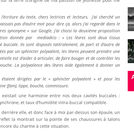
e sur la terre d’origine de ma passion de jeunesse pour me
écriture du texte, chers lectrices et lecteurs, j’ai cherché un
aissais pas d’autre mot pour dire ça, alors j’ai regardé dans le
èvres synonyme » sur Google, j’ai choisi la deuxième proposition
inition donnée par mediadico : «
Les
lèvres
sont
deux
tissus
té
buccale
. Ils
sont
disposés
latéralement
, de part et d’autre de
gées
par un
sphincter
polyvalent
, les
lèvres
peuvent
prendre
une
ntielle
est
d’
aider
à
articuler
, de
faire
bouger
et de
contrôler
les
bouche
. La
polyvalence
des
lèvres
aide
également
à
donner
un
s étaient dirigées par le « sphincter polyvalent » et pour
les
bine [fam], lippe, bouche, commissure.
il existait une harmonie entre nos deux cavités buccales :
ynchrone, et taux d’humidité intra-buccal compatible.
t derrière elle, et donc face à moi par-dessus son épaule, un
reflet la montrait sur la pointe de ses chaussures à talons
encore du charme à cette situation.