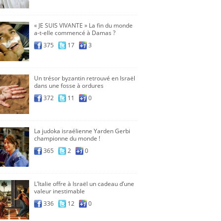
« JE SUIS VIVANTE » La fin du monde
a-t-elle commencé à Damas ?
375
17
3
Un trésor byzantin retrouvé en Israël
dans une fosse à ordures
372
11
0
La judoka israélienne Yarden Gerbi
championne du monde !
365
2
0
L’Italie offre à Israël un cadeau d’une
valeur inestimable
336
12
0