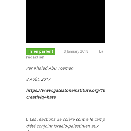
ils en parlent
3 January 2018
La
rédaction
Par Khaled Abu Toameh
8 Août, 2017
https://www.gatestoneinstitute.org/10783/palestin
creativity-hate

Les réactions de colère contre le camp
d’été conjoint israélo-palestinien aux