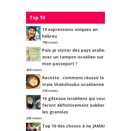
Top 10
19 expressions uniques en
hébreu
796 views
Puis-je visiter des pays arabes
avec un tampon israélien sur
mon passeport ?
458 views
Recette : comment réussir la
vraie Shakshouka israélienne ?
320 views
10 gâteaux israéliens qui vous
feront définitivement oublier
les granolas
243 views
Top 10 des choses à ne JAMAIS