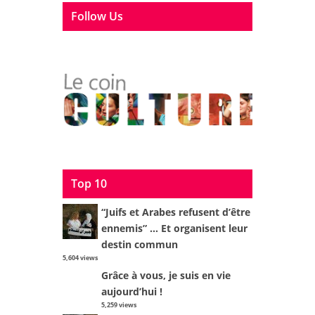
Follow Us
Top 10
“Juifs et Arabes refusent d’être
ennemis” … Et organisent leur
destin commun
5,604 views
Grâce à vous, je suis en vie
aujourd’hui !
5,259 views