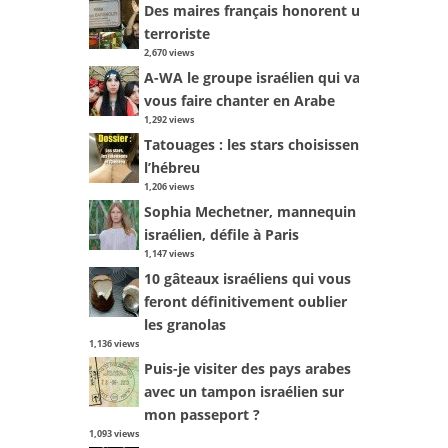
Des maires français honorent un
terroriste
2,670 views
A-WA le groupe israélien qui va
vous faire chanter en Arabe
1,292 views
Tatouages : les stars choisissent
l’hébreu
1,206 views
Sophia Mechetner, mannequin
israélien, défile à Paris
1,147 views
10 gâteaux israéliens qui vous
feront définitivement oublier
les granolas
1,136 views
Puis-je visiter des pays arabes
avec un tampon israélien sur
mon passeport ?
1,093 views