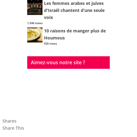
Les femmes arabes et juives
d’Israël chantent d’une seule
voix
1,046 views
10 raisons de manger plus de
Houmous
920 views
Aimez-vous notre site ?
A propos
Auteurs
ils en parlent
coolisrael art logo
Contact
Shares
Share This