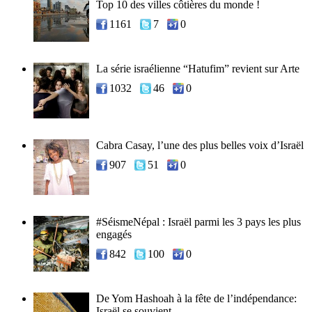
Top 10 des villes côtières du monde !
1161
7
0
La série israélienne “Hatufim” revient sur Arte
1032
46
0
Cabra Casay, l’une des plus belles voix d’Israël
907
51
0
#SéismeNépal : Israël parmi les 3 pays les plus
engagés
842
100
0
De Yom Hashoah à la fête de l’indépendance:
Israël se souvient