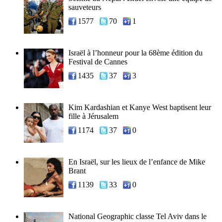
sauveteurs
1577
70
1
Israël à l’honneur pour la 68ème édition du
Festival de Cannes
1435
37
3
Kim Kardashian et Kanye West baptisent leur
fille à Jérusalem
1174
37
0
En Israël, sur les lieux de l’enfance de Mike
Brant
1139
33
0
National Geographic classe Tel Aviv dans le