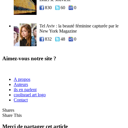
830
60
0
Tel Aviv : la beauté féminine capturée par le
New York Magazine
832
48
0
Aimez-vous notre site ?
A propos
Auteurs
ils en parlent
coolisrael art logo
Contact
Shares
Share This
Merci de partager cet article