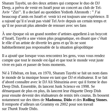
Sharam Tayebi, un des deux artistes qui compose le duo de DJ
Deep, a prévu de venir en Israël pour un concert au club de Tel-
Aviv
“Zizi”
. Il a declaré au quotidien Yedioth Ahronoth : ” J’ai
beaucoup d’amis en Israël et venir ici est toujours une expérience. Il
a rajouté qu’il n’avait pas visité Tel Aviv depuis un certain temps et
qu’il ne pouvait plus attendre de renouer avec ses fans
À une époque où un grand nombre d’artistes appellent à un boycott
d’Israël, Tayebi a une vision plus pragmatique, en disant que c’était
le rôle d’un artiste de divertir les gens et qu’ils ne sont
habituellement pas responsable de la situation géopolitique
Il a ajouté que lorsque vous rencontrez les gens, vous vous rendez
compte que tout le monde est égal et que tout le monde veut juste
vivre en paix et passer de bons moments.
Né à Téhéran, en Iran, en 1970, Sharam Tayebi se fait un nom dans
le monde de la musique house en tant que DJ et réalisateur. Il se fait
d’abord connaître avec le DJ Ali Shirazinia avec qui il forme le duo
Deep Dish. Ensemble, ils lancent Junk Science en 1998. Se
démarquant de plus en plus, ils lancent leur étiquette Deep Dish
pour ensuite devenir des réalisateurs de remix très courus. Ils bossent
notamment sur des titres de
Madonna
,
Dido
et des
Rolling Stones
.
Il remporte d’ailleurs un Grammy en 2002 pour son travail
sur
Thank You
de Dido.