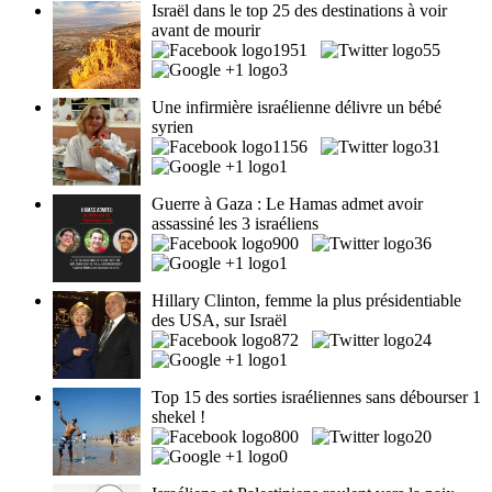
Israël dans le top 25 des destinations à voir
avant de mourir
1951
55
3
Une infirmière israélienne délivre un bébé
syrien
1156
31
1
Guerre à Gaza : Le Hamas admet avoir
assassiné les 3 israéliens
900
36
1
Hillary Clinton, femme la plus présidentiable
des USA, sur Israël
872
24
1
Top 15 des sorties israéliennes sans débourser 1
shekel !
800
20
0