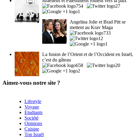
Israéliens et Palestiniens roulent vers la paix
754
27
1
Angelina Jolie et Brad Pitt se
mettent au Krav Maga
733
12
1
La fusion de l’Orient et de l’Occident en Israël,
c’est du gâteau
658
20
2
Aimez-vous notre site ?
Lifestyle
Voyage
Etudiants
Société
Opinions
Cuisine
Top Israël