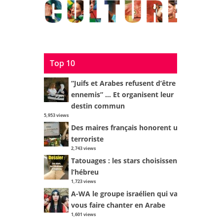
Top 10
“Juifs et Arabes refusent d’être
ennemis” … Et organisent leur
destin commun
5,953 views
Des maires français honorent un
terroriste
2,743 views
Tatouages : les stars choisissent
l’hébreu
1,723 views
A-WA le groupe israélien qui va
vous faire chanter en Arabe
1,601 views