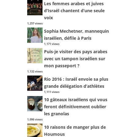
Les femmes arabes et juives
d’Israël chantent d’une seule
voix
1,257 views
Sophia Mechetner, mannequin
israélien, défile à Paris
1,171 views
Puis-je visiter des pays arabes
avec un tampon israélien sur
mon passeport ?
1,132 views
Rio 2016 : Israël envoie sa plus
grande délégation d’athlètes
1,111 views
10 gâteaux israéliens qui vous
feront définitivement oublier
les granolas
1,096 views
10 raisons de manger plus de
Houmous