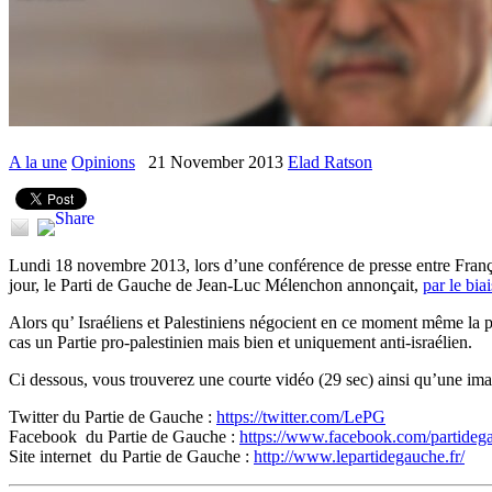
A la une
Opinions
21 November 2013
Elad Ratson
Lundi 18 novembre 2013, lors d’une conférence de presse entre Fr
jour, le Parti de Gauche de Jean-Luc Mélenchon annonçait,
par le biai
Alors qu’ Israéliens et Palestiniens négocient en ce moment même la pai
cas un Partie pro-palestinien mais bien et uniquement anti-israélien.
Ci dessous, vous trouverez une courte vidéo (29 sec) ainsi qu’une ima
Twitter du Partie de Gauche :
https://twitter.com/LePG
Facebook du Partie de Gauche :
https://www.facebook.com/partidega
Site internet du Partie de Gauche :
http://www.lepartidegauche.fr/