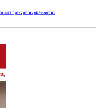
ytlBCnlJTC
#PG
#FDG
#RéseauFDG