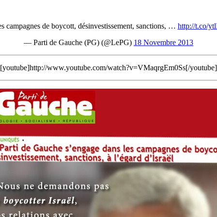
es campagnes de boycott, désinvestissement, sanctions, …
http://t.co/
— Parti de Gauche (PG) (@LePG)
18 Novembre 2013
[youtube]http://www.youtube.com/watch?v=VMaqrgEm0Ss[/youtube]