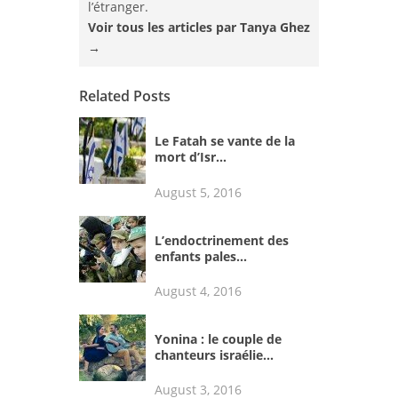
l’étranger.
Voir tous les articles par Tanya Ghez
→
Related Posts
Le Fatah se vante de la
mort d’Isr...
August 5, 2016
L’endoctrinement des
enfants pales...
August 4, 2016
Yonina : le couple de
chanteurs israélie...
August 3, 2016