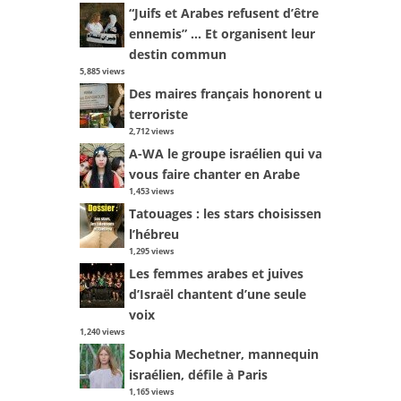
“Juifs et Arabes refusent d’être
ennemis” … Et organisent leur
destin commun
5,885 views
Des maires français honorent un
terroriste
2,712 views
A-WA le groupe israélien qui va
vous faire chanter en Arabe
1,453 views
Tatouages : les stars choisissent
l’hébreu
1,295 views
Les femmes arabes et juives
d’Israël chantent d’une seule
voix
1,240 views
Sophia Mechetner, mannequin
israélien, défile à Paris
1,165 views