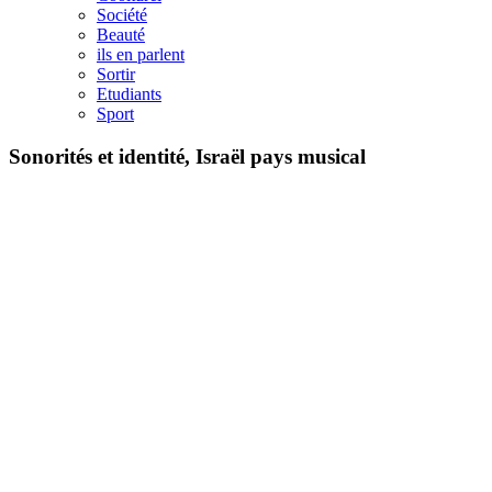
Société
Beauté
ils en parlent
Sortir
Etudiants
Sport
Sonorités et identité, Israël pays musical