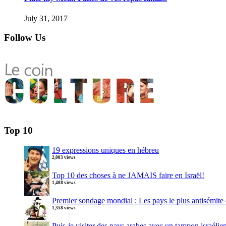
July 31, 2017
Follow Us
Top 10
19 expressions uniques en hébreu
2,003 views
Top 10 des choses à ne JAMAIS faire en Israël!
1,408 views
Premier sondage mondial : Les pays le plus antisémit
1,358 views
Puis-je visiter des pays arabes avec un tampon israélie