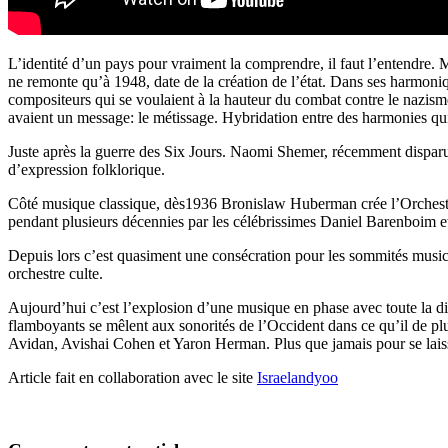
L’identité d’un pays pour vraiment la comprendre, il faut l’entendre. Ma
ne remonte qu’à 1948, date de la création de l’état. Dans ses harmoniqu
compositeurs qui se voulaient à la hauteur du combat contre le nazism
avaient un message: le métissage. Hybridation entre des harmonies qui év
Juste après la guerre des Six Jours. Naomi Shemer, récemment dispar
d’expression folklorique.
Côté musique classique, dès1936 Bronislaw Huberman crée l’Orchestre 
pendant plusieurs décennies par les célébrissimes Daniel Barenboim 
Depuis lors c’est quasiment une consécration pour les sommités musical
orchestre culte.
Aujourd’hui c’est l’explosion d’une musique en phase avec toute la div
flamboyants se mêlent aux sonorités de l’Occident dans ce qu’il de pl
Avidan, Avishai Cohen et Yaron Herman. Plus que jamais pour se laisser
Article fait en collaboration avec le site
Israelandyoo