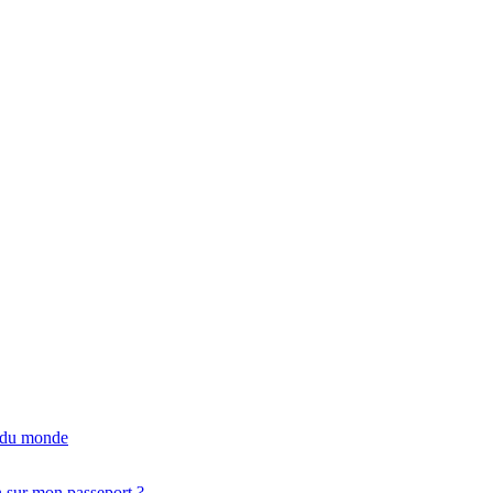
e du monde
n sur mon passeport ?