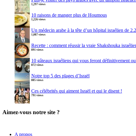
1,297 views
10 raisons de manger plus de Houmous
1,226 views
Un médecin arabe à la tête d’un hôpital israélien de 2
1,087 views
Recette : comment réussir la vraie Shakshouka israélie
891 views
10 gâteaux israéliens qui vous feront définitivement ou
872 views
Notre top 5 des plages d’Israël
805 views
Ces célébrités qui aiment Israël et qui le disent !
791 views
Aimez-vous notre site ?
A propos