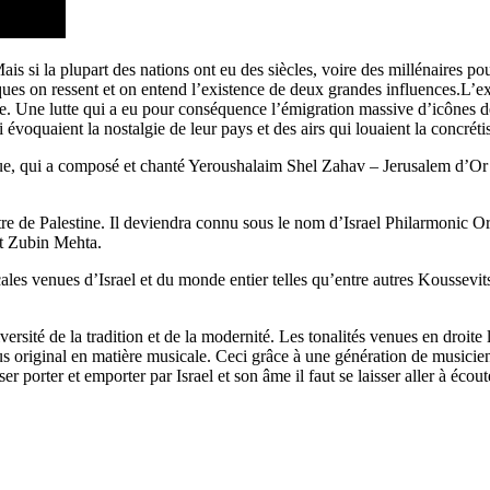
is si la plupart des nations ont eu des siècles, voire des millénaires pou
es on ressent et on entend l’existence de deux grandes influences.L’exalt
e. Une lutte qui a eu pour conséquence l’émigration massive d’icônes d
oquaient la nostalgie de leur pays et des airs qui louaient la concrétisat
ue, qui a composé et chanté Yeroushalaim Shel Zahav – Jerusalem d’Or 
de Palestine. Il deviendra connu sous le nom d’Israel Philarmonic Orc
et Zubin Mehta.
es venues d’Israel et du monde entier telles qu’entre autres Koussevits
ersité de la tradition et de la modernité. Les tonalités venues en droit
us original en matière musicale. Ceci grâce à une génération de musicie
 porter et emporter par Israel et son âme il faut se laisser aller à écou