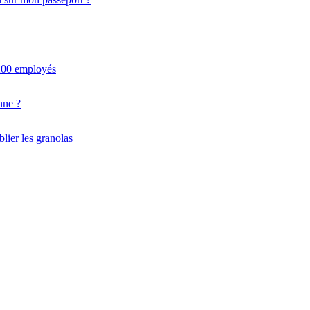
.200 employés
nne ?
blier les granolas