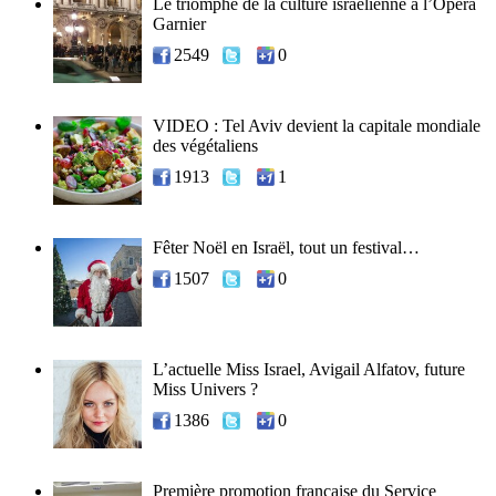
Le triomphe de la culture israélienne à l’Opéra
Garnier
2549
0
VIDEO : Tel Aviv devient la capitale mondiale
des végétaliens
1913
1
Fêter Noël en Israël, tout un festival…
1507
0
L’actuelle Miss Israel, Avigail Alfatov, future
Miss Univers ?
1386
0
Première promotion française du Service