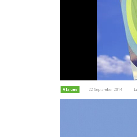
A la une
22 September 2014
L