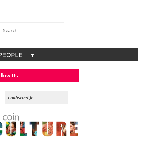
PEOPLE
▼
llow Us
coolisrael.fr