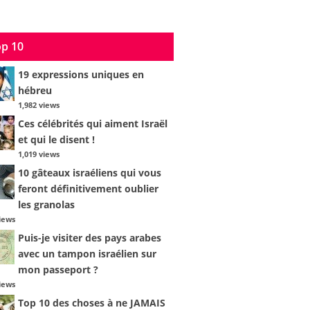
p 10
19 expressions uniques en
hébreu
1,982 views
Ces célébrités qui aiment Israël
et qui le disent !
1,019 views
10 gâteaux israéliens qui vous
feront définitivement oublier
les granolas
iews
Puis-je visiter des pays arabes
avec un tampon israélien sur
mon passeport ?
iews
Top 10 des choses à ne JAMAIS