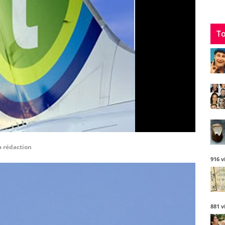
To
a rédaction
916 v
881 v